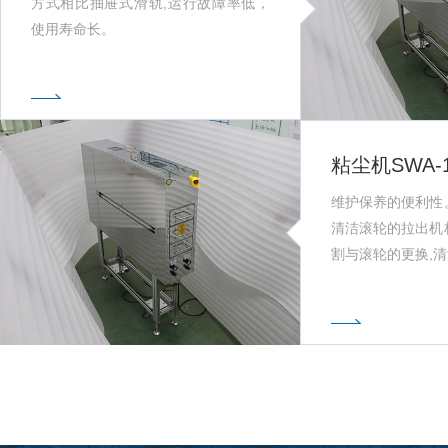
方式相比抽屉式滑轨,运行故障率低，
使用寿命长。
粘尘机SWA-1
维护保养的便利性
清洁滚轮的拉出机
割与滚轮的更换,清