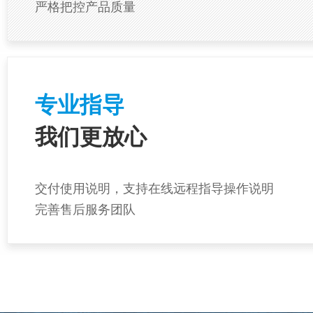
严格把控产品质量
专业指导
我们更放心
交付使用说明，支持在线远程指导操作说明
完善售后服务团队