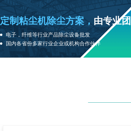
定制粘尘机除尘方案，
由专业团
电子，纤维等行业产品除尘设备批发
国内各省份多家行业企业或机构合作伙伴