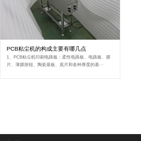
PCB粘尘机的构成主要有哪几点
1、PCB粘尘机印刷电路板：柔性电路板、电路板、膜
片、薄膜按钮、陶瓷基板、底片和各种厚度的基···