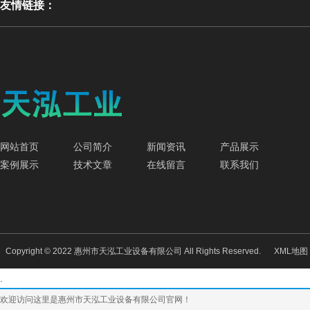
友情链接：
网站首页
公司简介
新闻资讯
产品展示
案例展示
技术文章
在线留言
联系我们
Copyright © 2022 惠州市天泓工业设备有限公司 All Rights Reserved.
XML地图
.
欢迎访问这里是惠州市天泓工业设备有限公司官网！