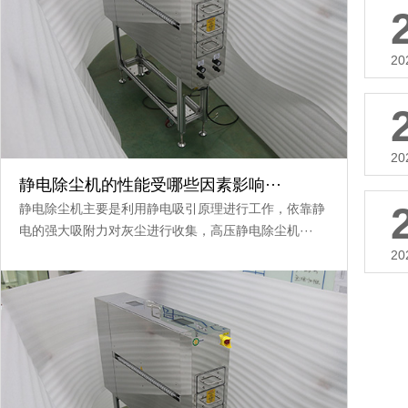
20
20
静电除尘机的性能受哪些因素影响···
静电除尘机主要是利用静电吸引原理进行工作，依靠静
电的强大吸附力对灰尘进行收集，高压静电除尘机···
20