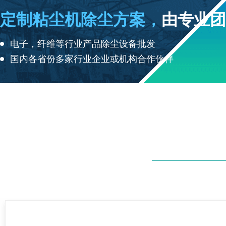
定制粘尘机除尘方案，
由专业团
电子，纤维等行业产品除尘设备批发
国内各省份多家行业企业或机构合作伙伴